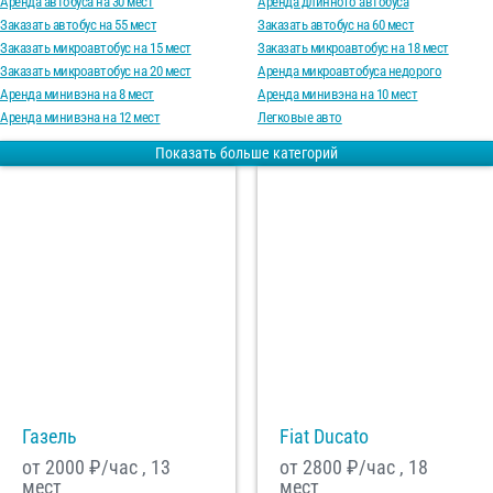
Аренда автобуса на 30 мест
Аренда длинного автобуса
Заказать автобус на 55 мест
Заказать автобус на 60 мест
Заказать микроавтобус на 15 мест
Заказать микроавтобус на 18 мест
С
Политикой конфиденциальности
ознакомлен(а), даю согласие на
Заказать микроавтобус на 20 мест
Аренда микроавтобуса недорого
обработку моих Персональных данных
Аренда минивэна на 8 мест
Аренда минивэна на 10 мест
Отправить заказ
Аренда минивэна на 12 мест
Легковые авто
Показать больше категорий
Газель
Fiat Ducato
от 2000
₽/час , 13
от 2800
₽/час , 18
мест
мест