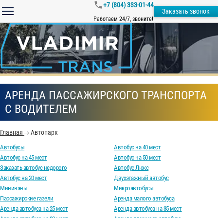
+7 (804) 333-01-44
Заказать звонок
Работаем 24/7, звоните!
АРЕНДА ПАССАЖИРСКОГО ТРАНСПОРТА
С ВОДИТЕЛЕМ
Главная
Автопарк
Автобусы
Автобус на 40 мест
Автобус на 45 мест
Автобус на 50 мест
Заказать автобус недорого
Автобус Люкс
Автобус на 20 мест
Двухэтажный автобус
Минивэны
Микроавтобусы
Пассажирские газели
Аренда малого автобуса
Аренда автобуса на 25 мест
Аренда автобуса на 35 мест