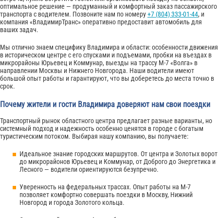
оптимальное решение — продуманный и комфортный заказ пассажирского
транспорта с водителем. Позвоните нам по номеру
+7 (804) 333-01-44
, и
компания «ВладимирТранс» оперативно предоставит автомобиль для
ваших задач.
Мы отлично знаем специфику Владимира и области: особенности движения
в историческом центре с его спусками и подъемами, пробки на въездах в
микрорайоны Юрьевец и Коммунар, выезды на трассу М-7 «Волга» в
направлении Москвы и Нижнего Новгорода. Наши водители имеют
большой опыт работы и гарантируют, что вы доберетесь до места точно в
срок.
Почему жители и гости Владимира доверяют нам свои поездки
Транспортный рынок областного центра предлагает разные варианты, но
системный подход и надежность особенно ценятся в городе с богатым
туристическим потоком. Выбирая нашу компанию, вы получаете:
Идеальное знание городских маршрутов. От центра и Золотых ворот
до микрорайонов Юрьевец и Коммунар, от Доброго до Энергетика и
Лесного — водители ориентируются безупречно.
Уверенность на федеральных трассах. Опыт работы на М-7
позволяет комфортно совершать поездки в Москву, Нижний
Новгород и города Золотого кольца.