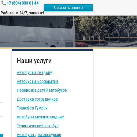
+7 (804) 333-01-44
Заказать звонок
Работаем 24/7, звоните!
Наши услуги
Автобус на свадьбу
Автобус на корпоратив
Перевозка детей автобусом
Доставка сотрудников
Трансфер Гумрак
Автобусы междугородние
Туристический автобус
Автобусы для экскурсий