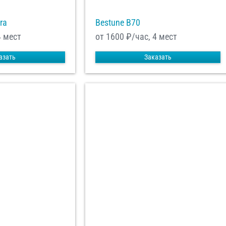
ra
Bestune B70
4 мест
от 1600
₽/час, 4 мест
азать
Заказать