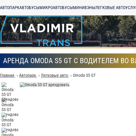
АВТОПАРК
АВТОБУСЫ
МИКРОАВТОБУСЫ
МИНИВЭНЫ
ЛЕГКОВЫЕ АВТО
УСЛУ
АРЕНДА OMODA S5 GT С ВОДИТЕЛЕМ ВО 
Главная
Автопарк
Легковые авто
Omoda S5 GT
С
Политикой конфид
согласие на обраб