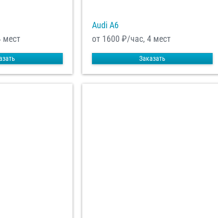
Audi A6
4 мест
от 1600
₽/час, 4 мест
азать
Заказать