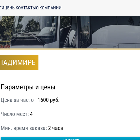
ГИ
ЦЕНЫ
КОНТАКТЫ
О КОМПАНИИ
ВЛАДИМИРЕ
Параметры и цены
Цена за час: от
1600 руб.
Число мест:
4
Мин. время заказа:
2 часа
енциальности
ознакомлен(а), даю
отку моих Персональных данных