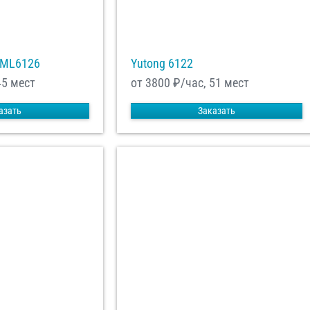
XML6126
Yutong 6122
45 мест
от 3800
₽/час, 51 мест
азать
Заказать