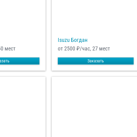
Isuzu Богдан
50 мест
от 2500
₽/час, 27 мест
азать
Заказать
енциальности
ознакомлен(а), даю
отку моих Персональных данных
равить заказ