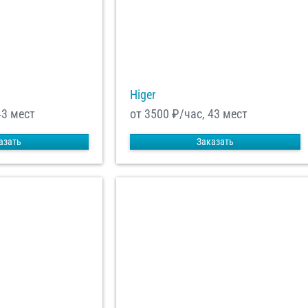
Higer
43 мест
от 3500
₽/час, 43 мест
азать
Заказать