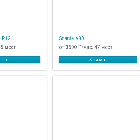
o R12
Scania A80
55 мест
от 3500
₽/час, 47 мест
азать
Заказать