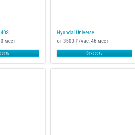
О403
Hyundai Universe
50 мест
от 3500
₽/час, 46 мест
азать
Заказать