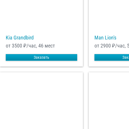
Kia Grandbird
Man Lion's
от 3500
₽/час, 46 мест
от 2900
₽/час, 
Заказать
Зак
С
Политикой конфид
согласие на обраб
Отп