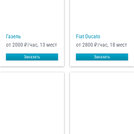
С
Политикой конфиденциальности
ознакомлен(а), даю согласие на
обработку моих Персональных данных
Отправить заказ
Газель
Fiat Ducato
от 2000
₽/час, 13 мест
от 2800
₽/час, 18 мест
Заказать
Заказать