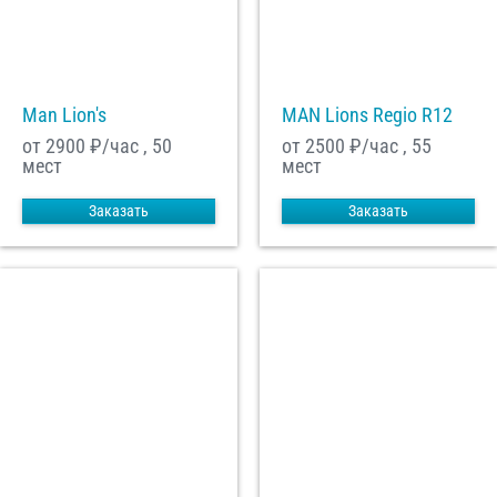
С
Политикой конфиденциальности
ознакомлен(а), даю согласие на
обработку моих Персональных данных
Man Lion's
MAN Lions Regio R12
Отправить заказ
от 2900
₽/час , 50
от 2500
₽/час , 55
мест
мест
Заказать
Заказать