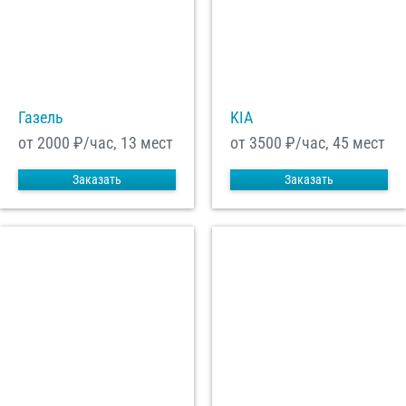
С
Политикой конфиденциальности
ознакомлен(а), даю согласие на
обработку моих Персональных данных
Отправить заказ
Газель
KIA
от 2000
₽/час, 13 мест
от 3500
₽/час, 45 мест
Заказать
Заказать