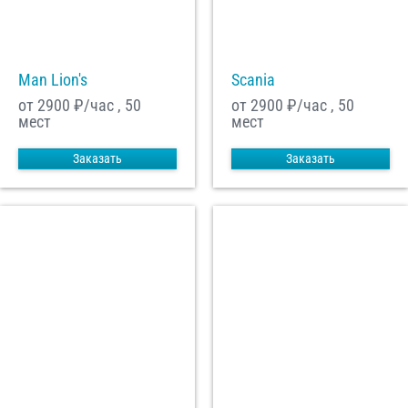
С
Политикой конфиденциальности
ознакомлен(а), даю согласие на
обработку моих Персональных данных
Man Lion's
Scania
Отправить заказ
от 2900
₽/час , 50
от 2900
₽/час , 50
мест
мест
Заказать
Заказать