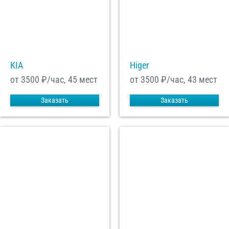
С
Политикой конфиденциальности
ознакомлен(а), даю согласие на
обработку моих Персональных данных
Отправить заказ
KIA
Higer
от 3500
₽/час, 45 мест
от 3500
₽/час, 43 мест
Заказать
Заказать