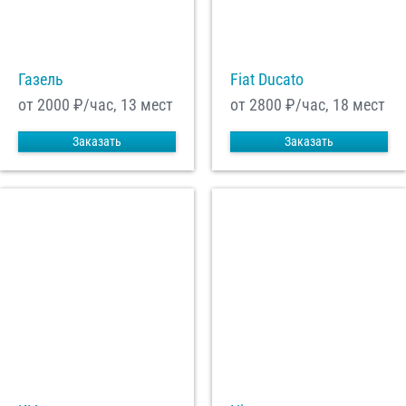
С
Политикой конфиденциальности
ознакомлен(а), даю согласие на
обработку моих Персональных данных
Газель
Fiat Ducato
Отправить заказ
от 2000
₽/час, 13 мест
от 2800
₽/час, 18 мест
Заказать
Заказать