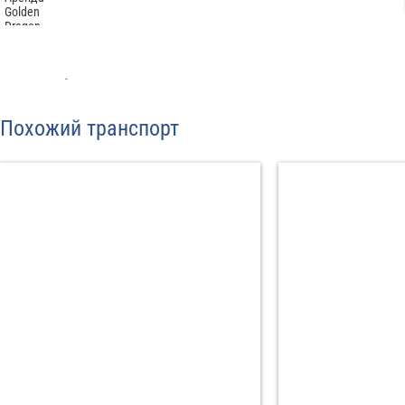
С
Политикой конфид
Похожий транспорт
согласие на обраб
Отп