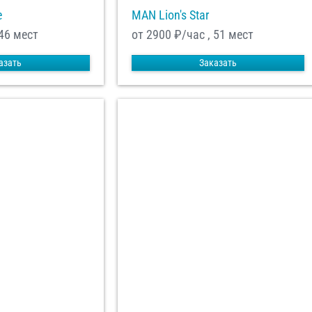
e
MAN Lion's Star
 46 мест
от 2900
₽/час , 51 мест
азать
Заказать