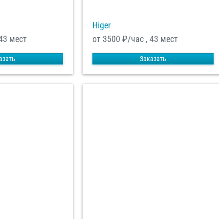
Higer
 43 мест
от 3500
₽/час , 43 мест
азать
Заказать