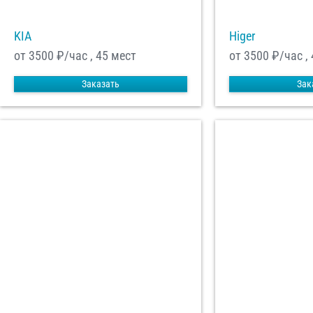
KIA
Higer
от 3500
₽/час , 45 мест
от 3500
₽/час ,
Заказать
Зак