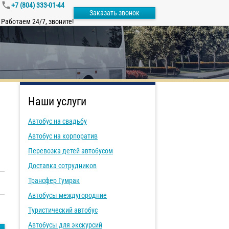
+7 (804) 333-01-44
Заказать звонок
Работаем 24/7, звоните!
Наши услуги
Автобус на свадьбу
Автобус на корпоратив
Перевозка детей автобусом
Доставка сотрудников
Трансфер Гумрак
Автобусы междугородние
Туристический автобус
Автобусы для экскурсий