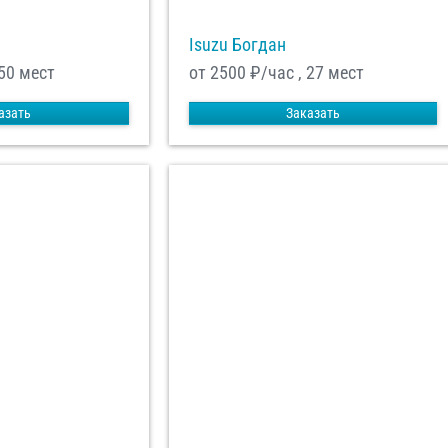
Isuzu Богдан
 50 мест
от 2500
₽/час , 27 мест
азать
Заказать