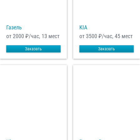
С
Политикой конфиденциальности
ознакомлен(а), даю согласие на
обработку моих Персональных данных
Газель
KIA
Отправить заказ
от 2000
₽/час, 13 мест
от 3500
₽/час, 45 мест
Заказать
Заказать