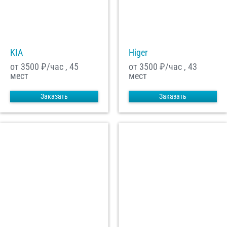
С
Политикой конфиденциальности
ознакомлен(а), даю согласие на
обработку моих Персональных данных
KIA
Higer
Отправить заказ
от 3500
₽/час , 45
от 3500
₽/час , 43
мест
мест
Заказать
Заказать